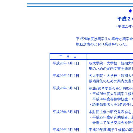
◆
平成２
（平成26年
平成26年度は奨学生の選考と奨学
概ね次表のとおり業務を行った。
年 月 日
平成26年 4月 1日
各大学院・大学校・短期大
集のための案内文書を発送
平成26年 5月 1日
各大学院・大学校・短期大
候補募集のための案内文書
平成26年 6月 6日
第2回選考委員会を14時0
・平成26年度大学奨学生候
平成26年度専修学校生・
・議事録署名人を1名選任
平成26年 6月 6日
本財団主催の研究発表会を、
・平成25年度研究助成者
会場にて産学交流会を開
平成26年 6月 9日
平成26年度 奨学生候補の