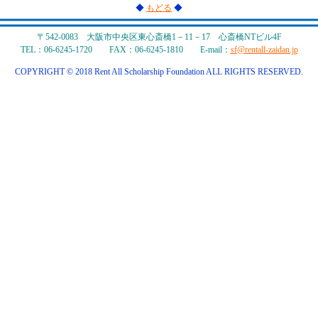
◆
もどる
◆
〒542-0083 大阪市中央区東心斎橋1－11－17 心斎橋NTビル4F
TEL：06-6245-1720 FAX：06-6245-1810 E-mail：
sf@rentall-zaidan.jp
COPYRIGHT © 2018 Rent All Scholarship Foundation ALL RIGHTS RESERVED.