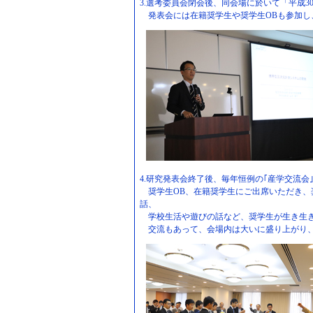
3.選考委員会閉会後、同会場に於いて「平成
発表会には在籍奨学生や奨学生OBも参加し
4.研究発表会終了後、毎年恒例の｢産学交流
奨学生OB、在籍奨学生にご出席いただき、
話、
学校生活や遊びの話など、奨学生が生き生き
交流もあって、会場内は大いに盛り上がり、