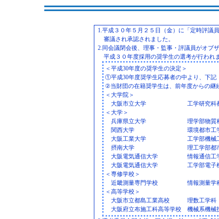
1.平成３０年５月２５日（金）に「定時評議
審議され承認されました。
2.同会議閉会後、理事・監事・評議員がオブ
平成３０年度採用の奨学生の選考が行われ
＜平成30年度の奨学生の決定＞
①平成30年度奨学生応募者の中より、下記
②当財団の在籍奨学生は、前年度からの継続
＜大学院＞
大阪市立大学
工学研究科
＜大学＞
兵庫県立大学
理学部物質
関西大学
環境都市工学
大阪工業大学
工学部機械
摂南大学
理工学部都
大阪電気通信大学
情報通信工
大阪電気通信大学
工学部電子
＜専修学校＞
近畿測量専門学校
情報測量学
＜高等学校＞
大阪市立都島工業高校
理数工学科
大阪府立布施工科高等学校
機械系機械