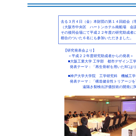
去る３月４日（金）本財団の第１４回総会（
（大阪市中央区 ハートンホテル南船場 会
その後同会場にて平成２２年度の研究助成者
都合のついた６名にも参加いただきました。
【研究発表会より】
＜平成２２年度研究助成者からの発表＞
■大阪工業大学 工学部 都市デザイン工学
発表テーマ：「再生骨材を用いたRCは
■神戸大学大学院 工学研究科 機械工
発表テーマ：「構造健全性トリアージを
遠隔き裂検出評価技術の開発に関