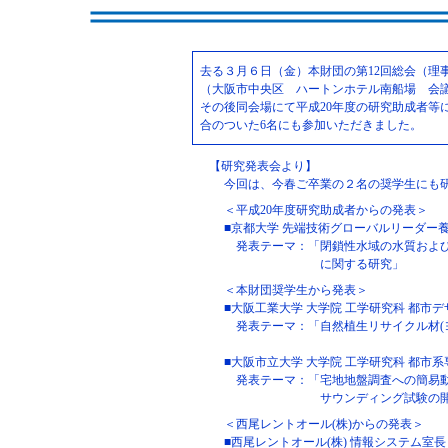
去る３月６日（金）本財団の第12回総会（理
（大阪市中央区 ハートンホテル南船場 会
その後同会場にて平成20年度の研究助成者等
合のついた6名にも参加いただきました。
【研究発表会より】
今回は、今春ご卒業の２名の奨学生にも
＜平成20年度研究助成者からの発表＞
■京都大学 先端技術グローバルリーダー養
発表テーマ：「閉鎖性水域の水質および
に関する研究」
＜本財団奨学生から発表＞
■大阪工業大学 大学院 工学研究科 都市デ
発表テーマ：「自然植生リサイクル材(
■大阪市立大学 大学院 工学研究科 都市系
発表テーマ：「宅地地盤調査への簡易動
サウンディング試験の
＜西尾レントオール(株)からの発表＞
■西尾レントオール(株) 情報システム室長