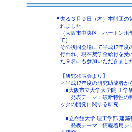
■
去る３月９日（木）本財団の
れました。
（大阪市中央区 ハートンホ
て）
その後同会場にて平成17年
行われ、現在奨学金給付を受
た９名にも参加いただきまし
【研究発表会より】
＜平成17年度の研究助成者か
■大阪市立大学大学院 工学研
発表テーマ：破断特性の制
ックの開発に関する研究
■立命館大学 理工学部 建築
発表テーマ：情報着用シス