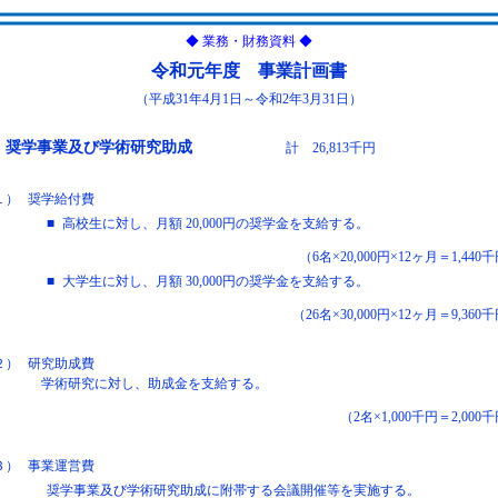
◆ 業務・財務資料 ◆
令和元年度 事業計画書
（平成31年4月1日～令和2年3月31日）
．奨学事業及び学術研究助成
計 26,813千円
１）
奨学給付費
■
高校生に対し、月額 20,000円の奨学金を支給する。
（6名×20,000円×12ヶ月＝1,440
■
大学生に対し、月額 30,000円の奨学金を支給する。
（26名×30,000円×12ヶ月＝9,360
２）
研究助成費
学術研究に対し、助成金を支給する。
（2名×1,000千円＝2,000
３）
事業運営費
奨学事業及び学術研究助成に附帯する会議開催等を実施する。