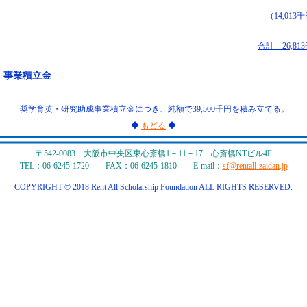
（14,013
合計 26,81
．事業積立金
奨学育英・研究助成事業積立金につき、純額で39,500千円を積み立てる。
◆
もどる
◆
〒542-0083 大阪市中央区東心斎橋1－11－17 心斎橋NTビル4F
TEL：06-6245-1720 FAX：06-6245-1810 E-mail：
sf@rentall-zaidan.jp
COPYRIGHT © 2018 Rent All Scholarship Foundation ALL RIGHTS RESERVED.