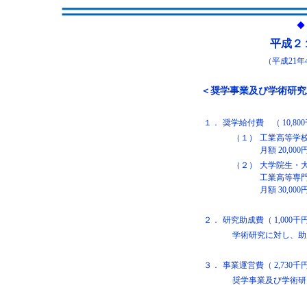
◆
平成２
（平成21年
＜奨学事業及び学術研究
１．
奨学給付費 （ 10,80
（１）
工業高等学校
月額 20,0
（２）
大学院生・
工業高等専
月額 30,0
２．
研究助成費（ 1,000千
学術研究に対し、助
３．
事業運営費（ 2,730千
奨学事業及び学術研