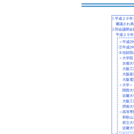
1.平成２９
審議され承
2.同会議閉
平成２９年
＜平成2
①平成2
②当財団
＜大学院
京都大
大阪工
大阪産
大阪電
＜大学＞
関西大
近畿大
大阪工
摂南大
＜高等専
和歌山
府立大
近畿大