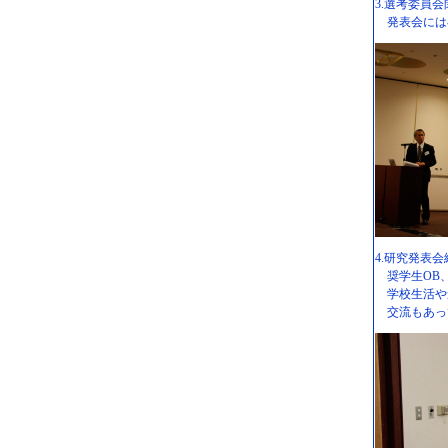
3.選考委員
発表会には在
4.研究発表
奨学生OB、
学校生活や
交流もあっ