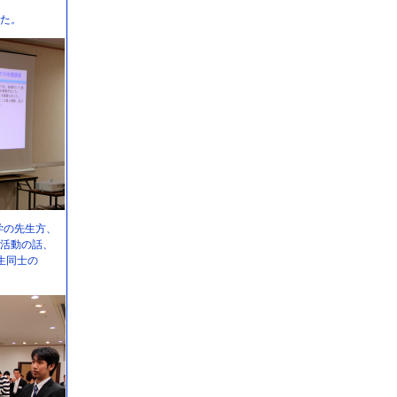
た。
学の先生方、
活動の話、
生同士の