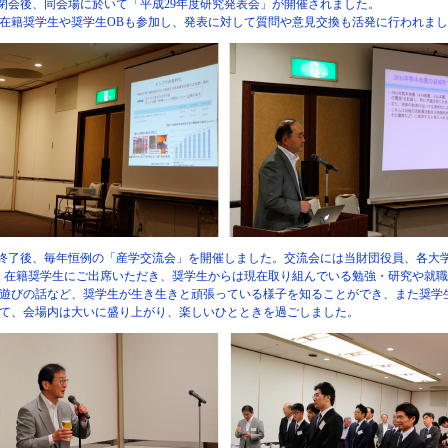
会閉会後、同会場に於いて「平成29年度研究発表会」が開催されました。
籍奨学生や奨学生OBも参加し、発表に対して質問や意見交換も活発に行われまし
会終了後、毎年恒例の「産学交流会」を開催しました。交流会には当財団役員、各大
在籍奨学生にご出席いただき、奨学生からは現在取り組んでいる勉強・研究や就職
遊びの話など、奨学生が生き生きと頑張っている様子を知ることができ、また奨学
て、会場内は大いに盛り上がり、楽しいひとときを過ごしました。