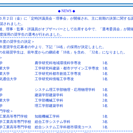
◆ NEWS ◆
年６月２日（金）に「定時評議員会・理事会」が開催され、主に前期の決算に関する
認されました。
会後、理事・監事・評議員がオブザーバーとして出席する中で、「選考委員会」が開
度採用の奨学生の選考が行われました。
9年度の奨学生の決定＞
9年度奨学生応募者の中より、下記「14名」の採用が決定しました。
の在籍奨学生は、前年度からの継続者「18名」を含め、「32名」になりました。
＞
学
農学研究科地域環境科学専攻
1名
業大学
工学研究科建築・都市デザイン工学専攻
1名
業大学
工学研究科都市創造工学専攻
1名
気通信大学
工学研究科情報工学専攻
1名
学
システム理工学部物理・応用物理学科
1名
学
建築学部建築学科
1名
業大学
工学部機械工学科
2名
学
理工学部建築学科
1名
門学校＞
工業高等専門学校
知能機械工学科
1名
学工業高等専門学校
総合工学システム学科
3名
学工業高等専門学校
総合システム工学科都市環境コース
1名