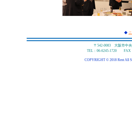
◆
ニ
〒542-0083 大阪市
TEL：06-6245-1720 FAX：
COPYRIGHT © 2018 Rent All S