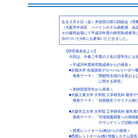
去る３月６日（金）本財団の第12回総会（理
（大阪市中央区 ハートンホテル南船場 会
その後同会場にて平成20年度の研究助成者等
合のついた6名にも参加いただきました。
【研究発表会より】
今回は、今春ご卒業の２名の奨学生にも
＜平成20年度研究助成者からの発表＞
■京都大学 先端技術グローバルリーダー養
発表テーマ：「閉鎖性水域の水質および
に関する研究」
＜本財団奨学生から発表＞
■大阪工業大学 大学院 工学研究科 都市デ
発表テーマ：「自然植生リサイクル材(
■大阪市立大学 大学院 工学研究科 都市系
発表テーマ：「宅地地盤調査への簡易動
サウンディング試験の
＜西尾レントオール(株)からの発表＞
■西尾レントオール(株) 情報システム室長