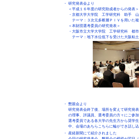
・
研究発表会より
＜平成１６年度の研究助成者からの発表＞
・京都大学大学院 工学研究科 助手 山
テーマ：３次元多断層ＰＩＶを用いた複
＜本財団選考委員の研究発表＞
・大阪市立大学大学院 工学研究科 都市
テーマ：地下水位低下を受けた大阪粘土
・
懇親会より
研究発表会終了後、場所を変えて研究発表
の理事、評議員、選考委員の方々にご参加
選考委員である各大学の先生方から奨学生
中、会場のあちらこちらに輪ができ話し込
・
産経新聞にて紹介されました
今回の研究発表会、懇親会の模様が翌日（