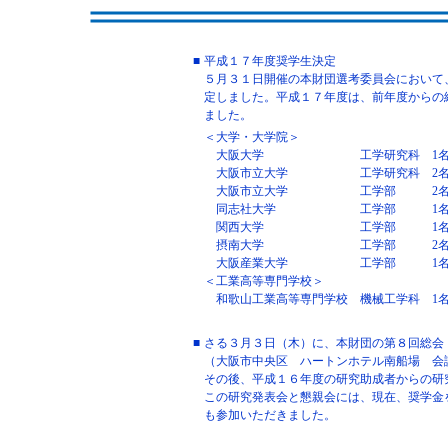
■
平成１７年度奨学生決定
５月３１日開催の本財団選考委員会において
定しました。平成１７年度は、前年度からの
ました。
＜大学・大学院＞
大阪大学
工学研究科
1
大阪市立大学
工学研究科
2
大阪市立大学
工学部
2
同志社大学
工学部
1
関西大学
工学部
1
摂南大学
工学部
2
大阪産業大学
工学部
1
＜工業高等専門学校＞
和歌山工業高等専門学校
機械工学科
1
■
さる３月３日（木）に、本財団の第８回総会
（大阪市中央区 ハートンホテル南船場 会
その後、平成１６年度の研究助成者からの研
この研究発表会と懇親会には、現在、奨学金
も参加いただきました。